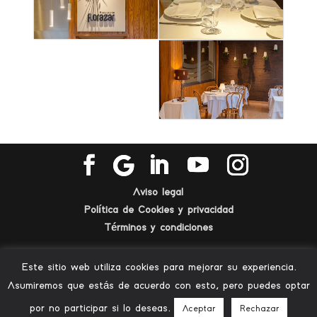
Aviso legal
Política de Cookies y privacidad
Términos y condiciones
EmprenIdea Management e Interiorismo SL
Este sitio web utiliza cookies para mejorar su experiencia.
(B98671548)
Asumiremos que estás de acuerdo con esto, pero puedes optar
Poeta Miguel Hérnandez nº 6
por no participar si lo deseas.
Aceptar
Rechazar
46400 CULLERA (Valencia)