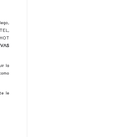
lego,
TEL,
SHOT
EVAS
ir la
 como
te le