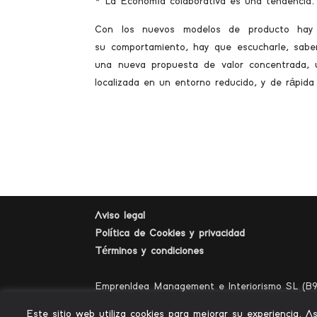
* La Economía colaborativa es una tendencia.
Con los nuevos modelos de producto hay q
su comportamiento, hay que escucharle, saber
una nueva propuesta de valor concentrada, u
localizada en un entorno reducido, y de rápida i
Aviso legal
Política de Cookies y privacidad
Términos y condiciones
EmprenIdea Management e Interiorismo SL (B9
Poeta Miguel Hérnandez nº 6
Este sitio web utiliza cookies para mejorar su experiencia. 