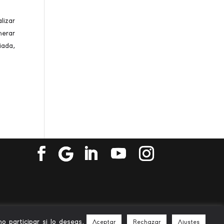
izar
nerar
iada,
 participar si lo deseas.
Aceptar
Rechazar
Ajustes