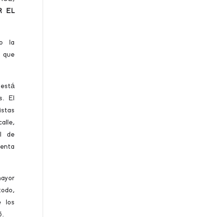
R EL
ro la
a que
 está
s. El
istas
alle,
el de
ienta
mayor
todo,
 los
5.