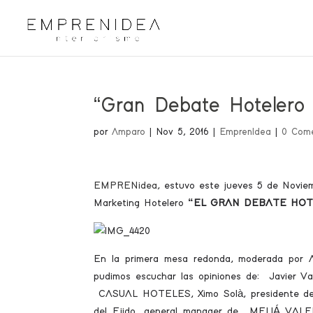
“Gran Debate Hotelero 
por
Amparo
|
Nov 5, 2016
|
EmprenIdea
|
0 Come
EMPRENidea
,
estuvo este jueves 5 de Novie
Marketing Hotelero
“EL GRAN DEBATE HO
En la primera mesa redonda, moderada por
pudimos escuchar las opiniones de: Javier V
CASUAL HOTELES, Ximo Solà, presidente 
del Ejido, general manager de MELIÁ VAL