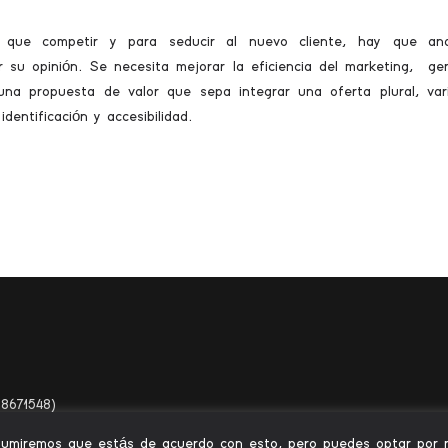
ue competir y para seducir al nuevo cliente, hay que anal
 su opinión. Se necesita mejorar la eficiencia del marketing, ge
na propuesta de valor que sepa integrar una oferta plural, var
dentificación y accesibilidad.
8671548)
Asumiremos que estás de acuerdo con esto, pero puedes optar por no