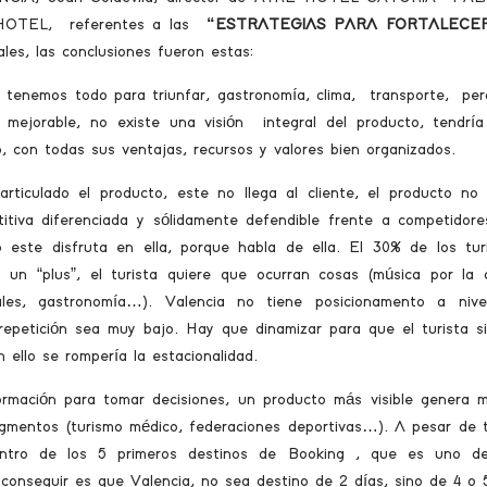
O HOTEL, referentes a las
“ESTRATEGIAS PARA FORTALECE
es, las conclusiones fueron estas:
 tenemos todo para triunfar, gastronomía, clima, transporte, pe
r mejorable, no existe una visión integral del producto, tendrí
, con todas sus ventajas, recursos y valores bien organizados.
ticulado el producto, este no llega al cliente, el producto no
titiva diferenciada y sólidamente defendible frente a competidore
o este disfruta en ella, porque habla de ella. El 30% de los tur
 un “plus”, el turista quiere que ocurran cosas (música por la c
iales, gastronomía…). Valencia no tiene posicionamento a niv
e repetición sea muy bajo. Hay que dinamizar para que el turista s
 ello se rompería la estacionalidad.
ormación para tomar decisiones, un producto más visible genera 
gmentos (turismo médico, federaciones deportivas…). A pesar de 
tro de los 5 primeros destinos de Booking , que es uno de
onseguir es que Valencia, no sea destino de 2 días, sino de 4 o 